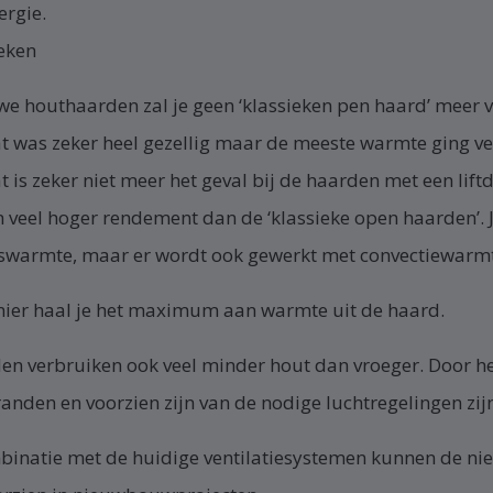
rgie.
eken
uwe houthaarden zal je geen ‘klassieken pen haard’ meer 
at was zeker heel gezellig maar de meeste warmte ging ve
 is zeker niet meer het geval bij de haarden met een lif
veel hoger rendement dan de ‘klassieke open haarden’. Je
gswarmte, maar er wordt ook gewerkt met convectiewarm
ier haal je het maximum aan warmte uit de haard.
en verbruiken ook veel minder hout dan vroeger. Door het
anden en voorzien zijn van de nodige luchtregelingen zijn
binatie met de huidige ventilatiesystemen kunnen de n