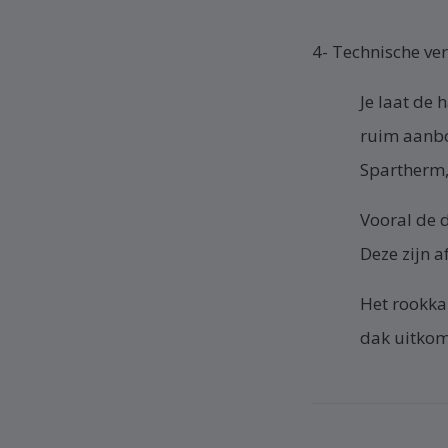
4- Technische ver
Je laat de 
ruim aanbod
Spartherm, 
Vooral de d
Deze zijn a
Het rookka
dak uitkom