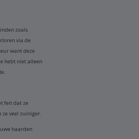
vinden zoals
rloren via de
tdeur want deze
 hebt niet alleen
te.
 feit dat ze
 ze veel zuiniger.
ieuwe haarden