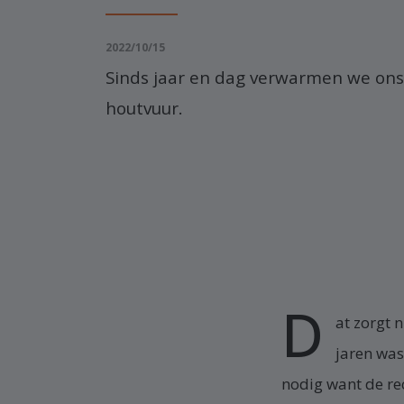
2022/10/15
Sinds jaar en dag verwarmen we on
houtvuur.
D
at zorgt 
jaren was
nodig want de re