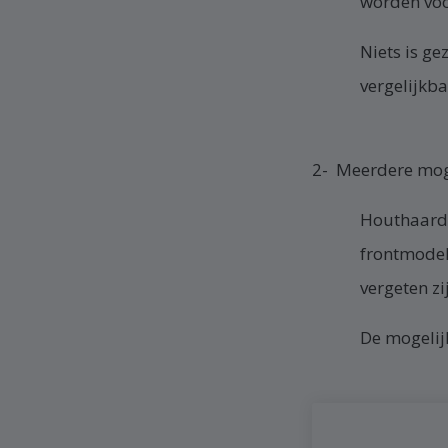
worden voo
Niets is ge
vergelijkb
2- Meerdere mog
Houthaarden
frontmodell
vergeten z
De mogelij