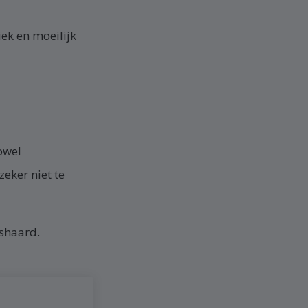
ek en moeilijk
owel
eker niet te
ashaard.