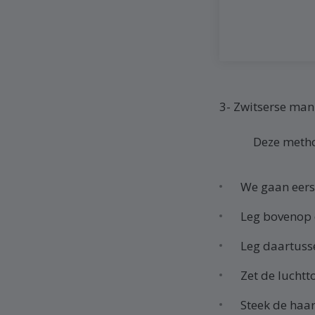
3- Zwitserse man
Deze method
We gaan eers
Leg bovenop 
Leg daartuss
Zet de lucht
Steek de haa