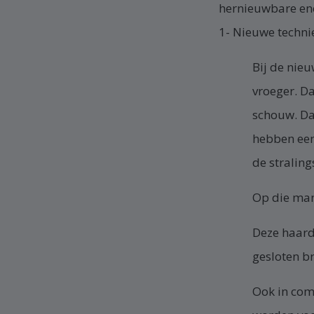
hernieuwbare ene
1- Nieuwe techni
Bij de nie
vroeger. D
schouw. Dat
hebben een 
de stralin
Op die man
Deze haard
gesloten br
Ook in com