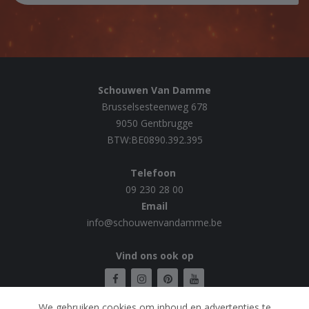
Schouwen Van Damme
Brusselsesteenweg 678
9050 Gentbrugge
BTW:BE0890.392.395
Telefoon
09 230 28 00
Email
info@schouwenvandamme.be
Vind ons ook op
We gebruiken cookies om inhoud en advertenties te